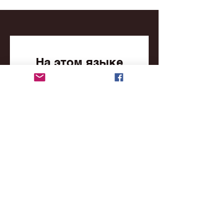
На этом языке
пока нет
опубликованных
постов
Когда посты будут
опубликованы, вы увидите
их здесь.
mitchacoontails@hotmail.com
© 2026 Mitcha Coontails