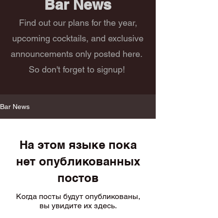
Bar News
Find out our plans for the year,
upcoming cocktails, and exclusive
announcements only posted here.
So don't forget to signup!
Bar News
На этом языке пока
нет опубликованных
постов
Когда посты будут опубликованы,
вы увидите их здесь.